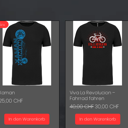
Neu
Xaman
Viva La Revolucion –
Schnellansicht
Schnellansicht
Fahrrad fahren
Preis
25,00 CHF
Standardpreis
Sale-Preis
40,00 CHF
30,00 CHF
In den Warenkorb
In den Warenkorb