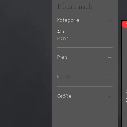
Filtern nach
Kategorie
Alle
Mann
Preis
25 CHF
30 CHF
Farbe
Größe
L
M
S