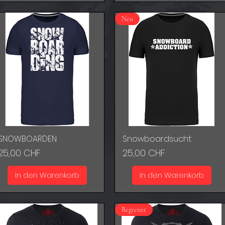
Neu
SNOWBOARDEN
Snowboardsucht
Schnellansicht
Schnellansicht
Preis
Preis
25,00 CHF
25,00 CHF
In den Warenkorb
In den Warenkorb
Begrenzt