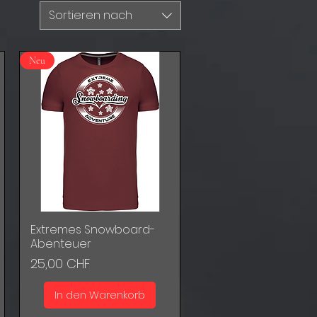
Sortieren nach
Neu
Extremes Snowboard-
Schnellansicht
Abenteuer
Preis
25,00 CHF
In den Warenkorb