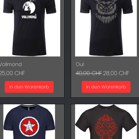
Vollmond
Oul
Schnellansicht
Schnellansicht
Preis
Standardpreis
Sale-Preis
25,00 CHF
40,00 CHF
28,00 CHF
In den Warenkorb
In den Warenkorb