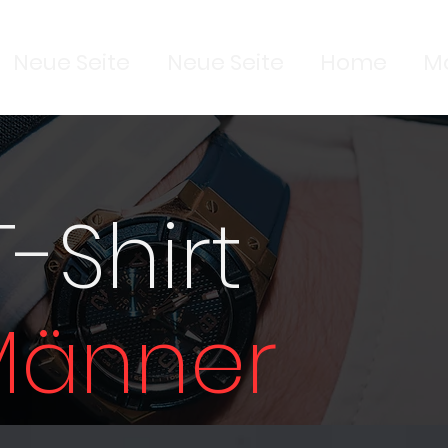
Neue Seite
Neue Seite
Home
M
T-Shirt
Männer