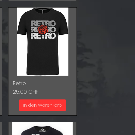
Retro
Schnellansicht
Preis
25,00 CHF
In den Warenkorb