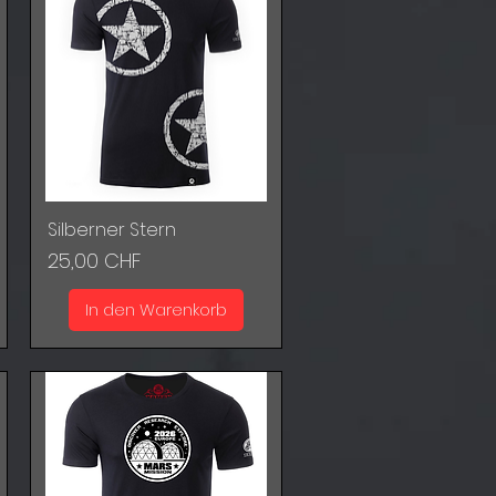
Silberner Stern
Schnellansicht
Preis
25,00 CHF
In den Warenkorb