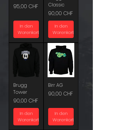
Classic
Preis
95,00 CHF
Preis
90,00 CHF
In den
In den
Warenkorb
Warenkorb
Brugg
Birr AG
Tower
Preis
90,00 CHF
Preis
90,00 CHF
In den
In den
Warenkorb
Warenkorb