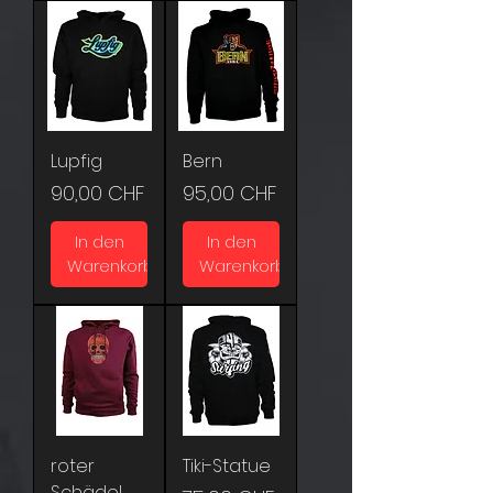
Lupfig
Bern
Preis
Preis
90,00 CHF
95,00 CHF
In den
In den
Warenkorb
Warenkorb
roter
Tiki-Statue
Schädel