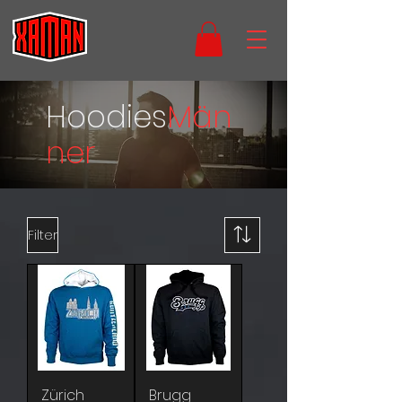
Hoodies
Män
ner
Filter
Zürich
Brugg