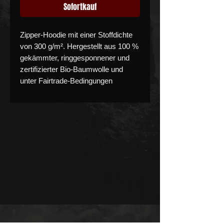
Sofortkauf
Zipper-Hoodie mit einer Stoffdichte
von 300 g/m². Hergestellt aus 100 %
gekämmter, ringgesponnener und
zertifizierter Bio-Baumwolle und
unter Fairtrade-Bedingungen
produziert.
Ausgestattet mit durchgehendem
Reißverschluss und einer 2-lagigen
Kapuze für zusätzlichen Komfort
und Stabilität. Das Material bietet
eine angenehme Haptik sowie gute
Formbeständigkeit im täglichen
Gebrauch.
Der Zipper ist bei 60 °C waschbar,
empfohlen wird eine Wäsche bei 40
°C zur Schonung des Materials.