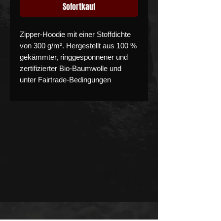
Sofortkauf
Zipper-Hoodie mit einer Stoffdichte
von 300 g/m². Hergestellt aus 100 %
gekämmter, ringgesponnener und
zertifizierter Bio-Baumwolle und
unter Fairtrade-Bedingungen
produziert.
Ausgestattet mit durchgehendem
Reißverschluss und einer 2-lagigen
Kapuze für zusätzlichen Komfort
und Stabilität. Das Material bietet
eine angenehme Haptik sowie gute
Formbeständigkeit im täglichen
Gebrauch.
Der Zipper ist bei 60 °C waschbar,
empfohlen wird eine Wäsche bei 40
°C zur Schonung des Materials.